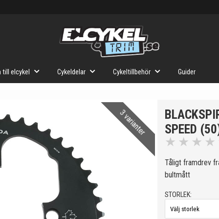
 till elcykel
Cykeldelar
Cykeltillbehör
Guider
BLACKSPI
3 varianter
SPEED (50
★
★
★
★
Tåligt framdrev f
bultmått
STORLEK: