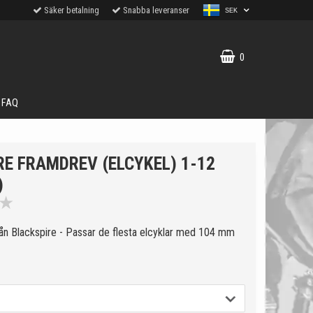
Säker betalning
Snabba leveranser
SEK
0
FAQ
RE FRAMDREV (ELCYKEL) 1-12
)
★
rån Blackspire - Passar de flesta elcyklar med 104 mm