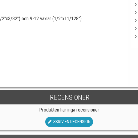
1/2"x3/32") och 9-12 växlar (1/2"x11/128").
RECENSIONER
Produkten har inga recensioner
SKRIV EN RECENSION