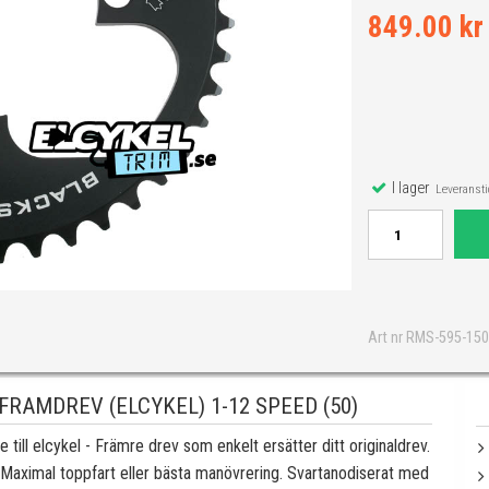
849.00 kr
I lager
Leveranstid
Art nr RMS-595-15
RAMDREV (ELCYKEL) 1-12 SPEED (50)
till elcykel - Främre drev som enkelt ersätter ditt originaldrev.
ov. Maximal toppfart eller bästa manövrering. Svartanodiserat med