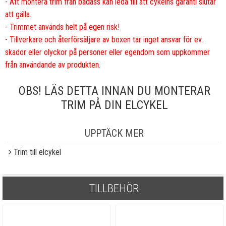
- Att montera trim från badass kan leda till att cykelns garanti slutar
att gälla.
- Trimmet används helt på egen risk!
- Tillverkare och återförsäljare av boxen tar inget ansvar för ev.
skador eller olyckor på personer eller egendom som uppkommer
från användande av produkten.
OBS! LÄS DETTA INNAN DU MONTERAR
TRIM PÅ DIN ELCYKEL
UPPTÄCK MER
Trim till elcykel
TILLBEHÖR