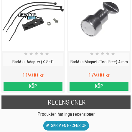
★
★
★
★
★
★
★
★
★
★
BadAss Adapter (X-Set)
BadAss Magnet (Tool Free) 4 mm
119.00 kr
179.00 kr
KÖP
KÖP
RECENSIONER
Produkten har inga recensioner
SKRIV EN RECENSION