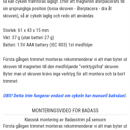
så kan cykeln framföras lagligt. Efter att magneten återplacerats till
sin ursprungliga position (lossa skruven - återplacera - dra åt
skruven), så är cykeln laglig och redo att användas.
Storlek: 61 x 43 x 15 mm
Vikt: 37 g (utan batteri 27 g)
Batteri: 1.5V AAA battery (IEC R03) 1st medföljer
Första gången trimmet monteras rekommenderar vi att man byter ut
skruven till magneten till den medföljande ”verktygsfria” skruven.
Byter man ut skruven krävs inga verktyg för att montera och ta bort
trimmet.
OBS! Detta trim fungerar endast om cykeln har manuell bakväxel.
MONTERINGSVIDEO FÖR BADASS
Klassisk montering av Badasstrim på sensorn
Första gången trimmet monteras rekommenderar vi att man byter ut