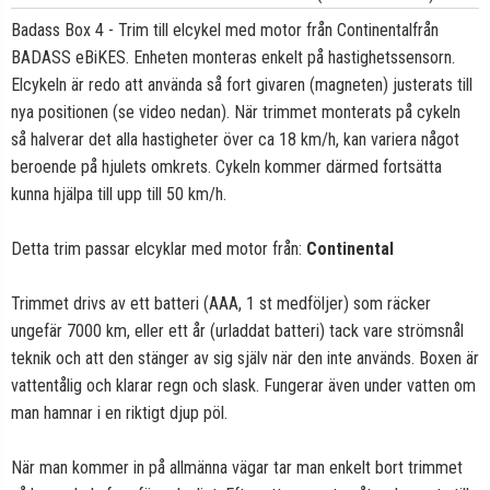
Badass Box 4 - Trim till elcykel med motor från C
ontinental
från
BADASS eBiKES. Enheten monteras enkelt på hastighetssensorn.
Elcykeln är redo att använda så fort givaren (magneten) justerats till
nya positionen (se video nedan). När trimmet monterats på cykeln
så halverar det alla hastigheter över ca 18 km/h, kan variera något
beroende på hjulets omkrets. Cykeln kommer därmed fortsätta
kunna hjälpa till upp till 50 km/h.
Detta trim passar elcyklar med motor från:
Continental
Trimmet drivs av ett batteri (AAA, 1 st medföljer) som räcker
ungefär 7000 km, eller ett år (urladdat batteri) tack vare strömsnål
teknik och att den stänger av sig själv när den inte används. Boxen är
vattentålig och klarar regn och slask. Fungerar även under vatten om
man hamnar i en riktigt djup pöl.
När man kommer in på allmänna vägar tar man enkelt bort trimmet