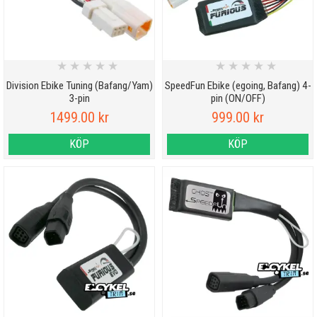
★
★
★
★
★
★
★
★
★
★
Division Ebike Tuning (Bafang/Yam)
SpeedFun Ebike (egoing, Bafang) 4-
3-pin
pin (ON/OFF)
1499.00 kr
999.00 kr
KÖP
KÖP