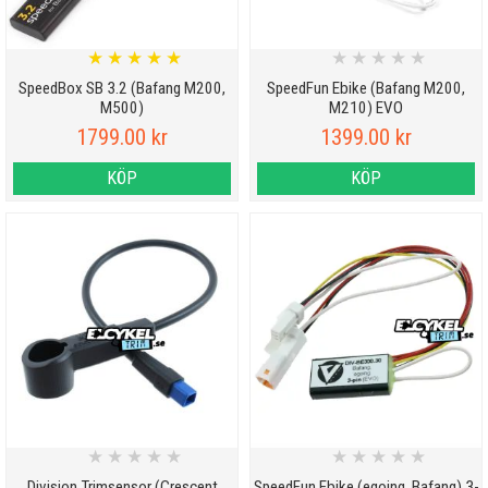
★
★
★
★
★
★
★
★
★
★
SpeedBox SB 3.2 (Bafang M200,
SpeedFun Ebike (Bafang M200,
M500)
M210) EVO
1799.00 kr
1399.00 kr
KÖP
KÖP
★
★
★
★
★
★
★
★
★
★
Division Trimsensor (Crescent
SpeedFun Ebike (egoing, Bafang) 3-