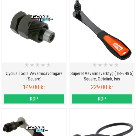
★
★
★
★
★
★
★
★
★
★
Cyclus Tools Vevarmsavdragare
Super B Vevarmsverktyg (TB-6485)
(Square)
Square, Octalink, Isis
149.00 kr
229.00 kr
KÖP
KÖP