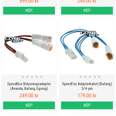
999.00 kr
249.00 kr
KÖP
KÖP
★
★
★
★
★
★
★
★
★
★
SpeedBox Belysningsadapter
SpeedFun Adapterkabel (Bafang)
(Ananda, Bafang, Egoing)
3/4-pin
249.00 kr
179.00 kr
KÖP
KÖP