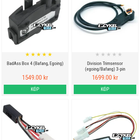
★
★
★
★
★
★
★
★
★
★
BadAss Box 4 (Bafang, Egoing)
Division Trimsensor
(egoing/Bafang) 3-pin
1549.00 kr
1699.00 kr
KÖP
KÖP