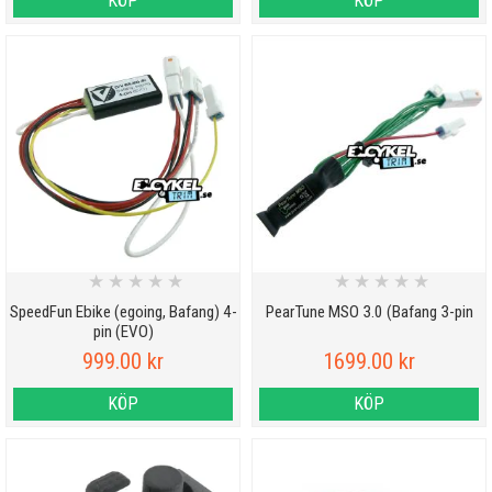
KÖP
KÖP
★
★
★
★
★
★
★
★
★
★
SpeedFun Ebike (egoing, Bafang) 4-
PearTune MSO 3.0 (Bafang 3-pin
pin (EVO)
999.00 kr
1699.00 kr
KÖP
KÖP