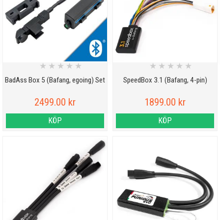
★
★
★
★
★
★
★
★
★
★
BadAss Box 5 (Bafang, egoing) Set
SpeedBox 3.1 (Bafang, 4-pin)
Här hittar du trim till motorerna M200, M300, M400, M420, M500 och
2499.00 kr
1899.00 kr
M800 från Bafang. Alla kan trimmas med dessa trim till Bafang.
KÖP
KÖP
Bafangmotorer tillverkade före 2019 har normalt 3-pinkoppling på
hastighetssensorn och motorerna tillverkade 2019 eller senare har 4-
pin (canbus).