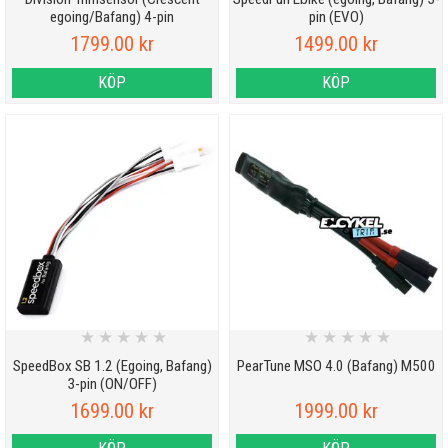
egoing/Bafang) 4-pin
pin (EVO)
1799.00 kr
1499.00 kr
KÖP
KÖP
★
★
★
★
★
★
★
★
★
★
SpeedBox SB 1.2 (Egoing, Bafang)
PearTune MSO 4.0 (Bafang) M500
3-pin (ON/OFF)
1699.00 kr
1999.00 kr