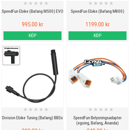
★
★
★
★
★
★
★
★
★
★
SpeedFun Ebike (Bafang M500) EVO
SpeedFun Ebike (Bafang M800)
995.00 kr
1199.00 kr
KÖP
KÖP
★
★
★
★
★
★
★
★
★
★
Division Ebike Tuning (Bafang) BBSx
SpeedFun Belysningsadapter
(egoing, Bafang, Ananda)