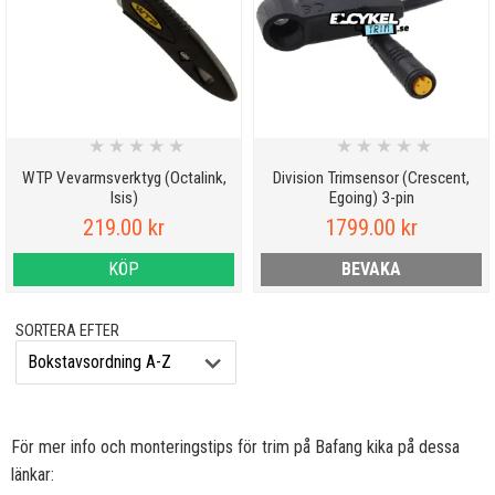
★
★
★
★
★
★
★
★
★
★
WTP Vevarmsverktyg (Octalink,
Division Trimsensor (Crescent,
Isis)
Egoing) 3-pin
219.00 kr
1799.00 kr
KÖP
BEVAKA
SORTERA EFTER
För mer info och monteringstips för trim på Bafang kika på dessa
länkar: