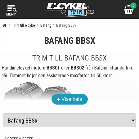
0
MENY
Trim till elcykel
Bafang
Bafang BBSx
BAFANG BBSX
TRIM TILL BAFANG BBSX
Har din elcykel motorn
BBS01
eller
BBS02
från Bafang hittar du trim
här. Trimmet höjer den assisterade maxfarten till 50 km/h.
Visa hela