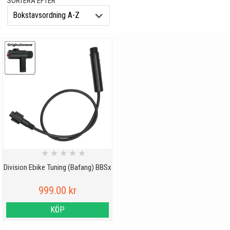
SORTERA EFTER
★
★
★
★
★
Division Ebike Tuning (Bafang) BBSx
999.00 kr
KÖP