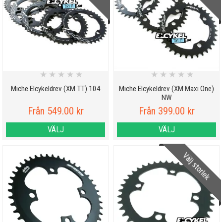
★
★
★
★
★
★
★
★
★
★
Miche Elcykeldrev (XM TT) 104
Miche Elcykeldrev (XM Maxi One)
NW
Från 549.00 kr
Från 399.00 kr
VÄLJ
VÄLJ
Välj storlek