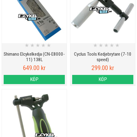
★
★
★
★
★
★
★
★
★
★
Shimano Elcykelkedja (CN-E8000-
Cyclus Tools Kedjebrytare (7-10
11) 138L
speed)
649.00 kr
299.00 kr
KÖP
KÖP