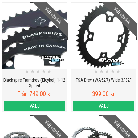
Välj storlek
Välj storlek
★
★
★
★
★
★
★
★
★
★
Blackspire Framdrev (Elcykel) 1-12
FSA Drev (WA527) Wide 3/32"
Speed
Från 749.00 kr
399.00 kr
VÄLJ
VÄLJ
Välj storlek
Välj storlek