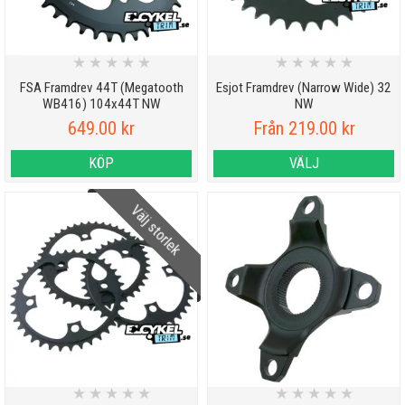
★
★
★
★
★
★
★
★
★
★
FSA Framdrev 44T (Megatooth
Esjot Framdrev (Narrow Wide) 32
WB416) 104x44T NW
NW
649.00 kr
Från 219.00 kr
KÖP
VÄLJ
Välj storlek
★
★
★
★
★
★
★
★
★
★