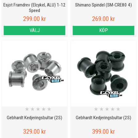
Esjot Framdrev (Elcykel, ALU) 1-12
Shimano Spindel (SM-CRE80 4)
Speed
299.00 kr
269.00 kr
VÄLJ
KÖP
★
★
★
★
★
★
★
★
★
★
Gebhardt Kedjeringsbultar (2S)
Gebhardt Kedjeringsbultar (2S)
329.00 kr
399.00 kr