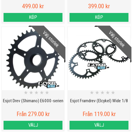
499.00 kr
399.00 kr
KÖP
KÖP
Välj storlek
Välj storlek
★
★
★
★
★
★
★
★
★
★
Esjot Drev (Shimano) E6000-serien
Esjot Framdrev (Elcykel) Wide 1/8
Från 279.00 kr
Från 119.00 kr
VÄLJ
VÄLJ