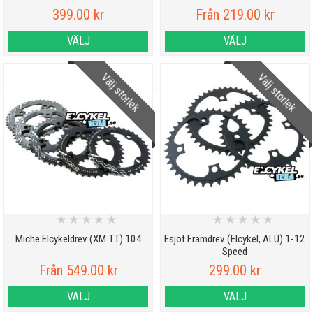
399.00 kr
Från 219.00 kr
VÄLJ
VÄLJ
Välj storlek
Välj storlek
★
★
★
★
★
★
★
★
★
★
Miche Elcykeldrev (XM TT) 104
Esjot Framdrev (Elcykel, ALU) 1-12
Speed
Från 549.00 kr
299.00 kr
VÄLJ
VÄLJ