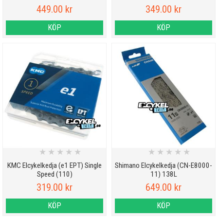
449.00 kr
349.00 kr
KÖP
KÖP
★
★
★
★
★
★
★
★
★
★
KMC Elcykelkedja (e1 EPT) Single
Shimano Elcykelkedja (CN-E8000-
Speed (110)
11) 138L
319.00 kr
649.00 kr
KÖP
KÖP