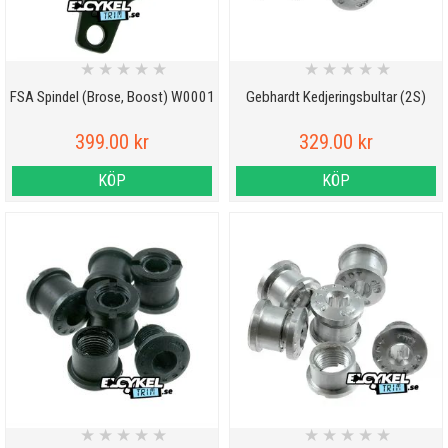
★
★
★
★
★
★
★
★
★
★
FSA Spindel (Brose, Boost) W0001
Gebhardt Kedjeringsbultar (2S)
399.00 kr
329.00 kr
KÖP
KÖP
★
★
★
★
★
★
★
★
★
★