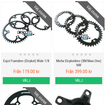
Välj storlek
Välj storlek
★
★
★
★
★
★
★
★
★
★
Esjot Framdrev (Elcykel) Wide 1/8
Miche Elcykeldrev (XM Maxi One)
NW
Från 119.00 kr
Från 399.00 kr
VÄLJ
VÄLJ
Välj storlek