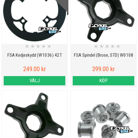
★
★
★
★
★
★
★
★
★
★
FSA Kedjeskydd (W1036) 42T
FSA Spindel (Brose, STD) W0108
249.00 kr
399.00 kr
VÄLJ
KÖP