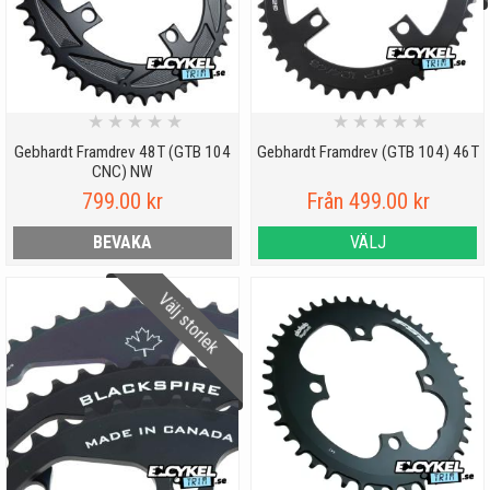
★
★
★
★
★
★
★
★
★
★
Gebhardt Framdrev 48T (GTB 104
Gebhardt Framdrev (GTB 104) 46T
CNC) NW
799.00 kr
Från 499.00 kr
BEVAKA
VÄLJ
Välj storlek