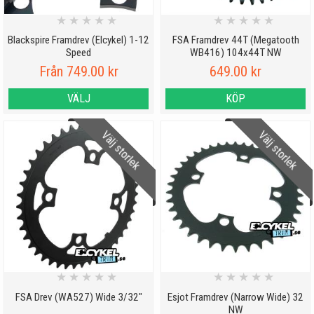
★
★
★
★
★
★
★
★
★
★
Blackspire Framdrev (Elcykel) 1-12
FSA Framdrev 44T (Megatooth
Speed
WB416) 104x44T NW
Från 749.00 kr
649.00 kr
VÄLJ
KÖP
Välj storlek
Välj storlek
★
★
★
★
★
★
★
★
★
★
FSA Drev (WA527) Wide 3/32"
Esjot Framdrev (Narrow Wide) 32
NW