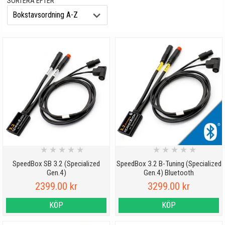
SORTERA EFTER
TRIM TILL ELCYKEL FRÅN SPECIALIZED
Trimma din
elcykel
från
Specialized
. Motorerna som används av
Specialized tillverkas av Brose och Mahle, men anpassas av
Specialized för att fungera optimalt för just den cykelmodell de sitter
monterade på. Specialized erbjuder MTB (mountanbike),
landsvägscyklar, trekking- och city-cyklar av mycket hög kvalitet.
★
★
★
★
★
★
★
★
★
★
SpeedBox SB 3.2 (Specialized
SpeedBox 3.2 B-Tuning (Specialized
Gen.4)
Gen.4) Bluetooth
2399.00 kr
3299.00 kr
KÖP
KÖP