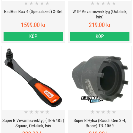
★
★
★
★
★
★
★
★
★
★
BadAss Box 4 (Specialized) X-Set
WTP Vevarmsverktyg (Octalink,
Isis)
1599.00 kr
219.00 kr
KÖP
KÖP
★
★
★
★
★
★
★
★
★
★
Super B Vevarmsverktyg (TB-6485)
Super B Hylsa (Bosch Gen.3-4,
Square, Octalink, Isis
Brose) TB-1069