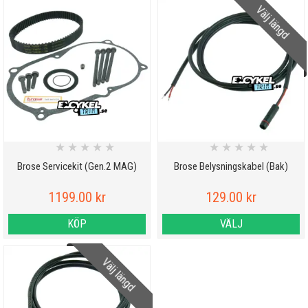
Välj längd
★
★
★
★
★
★
★
★
★
★
Brose Servicekit (Gen.2 MAG)
Brose Belysningskabel (Bak)
1199.00 kr
129.00 kr
KÖP
VÄLJ
Välj längd