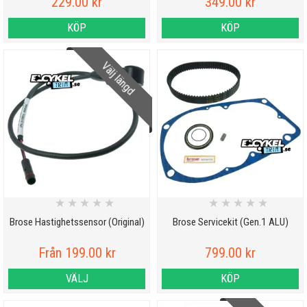
229.00 kr
349.00 kr
KÖP
KÖP
Välj längd
★
★
★
★
★
★
★
★
★
★
Brose Hastighetssensor (Original)
Brose Servicekit (Gen.1 ALU)
Från 199.00 kr
799.00 kr
VÄLJ
KÖP