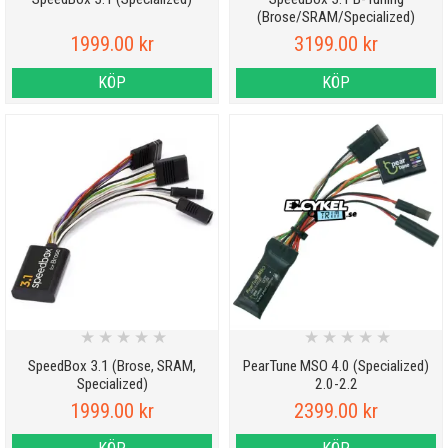
(Brose/SRAM/Specialized)
Bluetooth
1999.00 kr
3199.00 kr
KÖP
KÖP
★
★
★
★
★
★
★
★
★
★
SpeedBox 3.1 (Brose, SRAM,
PearTune MSO 4.0 (Specialized)
Specialized)
2.0-2.2
1999.00 kr
2399.00 kr