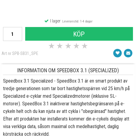
I lager
Leveranstid: 1-4 dagar
KÖP
★
★
★
★
★
Art nr SPB-SB31_SPE
INFORMATION OM SPEEDBOX 3.1 (SPECIALIZED)
Speedbox 3.1 Specialized - SpeedBox 3.1 är en smart produkt av
tredje generationen som tar bort hastighetsspärren vid 25 km/h på
Specialized e-cyklar med Specializedmotorer (inklusive SL-
motorer). SpeedBox 3.1 inaktiverar hastighetsbegränsaren på e-
cykeln helt och du kan njuta av att cykla i "obegränsad" hastighet.
Efter att produkten har installerats kommer din e-cykels display att
visa verkliga data, såsom maximal och medelhastighet, daglig
körsträcka och räckvidd.