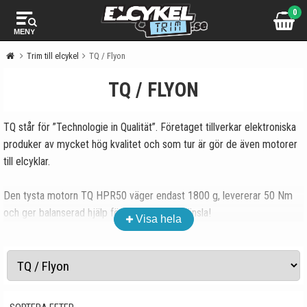
0
MENY
Trim till elcykel
TQ / Flyon
TQ / FLYON
TQ står för ”Technologie in Qualität”. Företaget tillverkar elektroniska
produker av mycket hög kvalitet och som tur är gör de även motorer
till elcyklar.
Den tysta motorn TQ HPR50 väger endast 1800 g, levererar 50 Nm
och ger balanserad hjälp för optimal cykelkänsla!
Visa hela
För de som vill ha mer assistans finns TQ HPR120S en kompakt
elcykelmotor som levererar ett vridmoment på hela 120 Nm! Motorn
finns bl.a. i serien Flyon från Haibike. Detta en av de mest kraftfulla
eMTB-motorerna på elcykelmarknaden. För att kunna utnyttja din TQ-