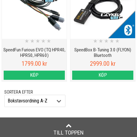
★
★
★
★
★
★
★
★
★
★
SpeedFun Furious EVO (TQ HPR40,
SpeedBox B-Tuning 3.0 (FLYON)
HPR50, HPR60)
Bluetooth
1799.00 kr
2999.00 kr
KÖP
KÖP
SORTERA EFTER
TILL TOPPEN