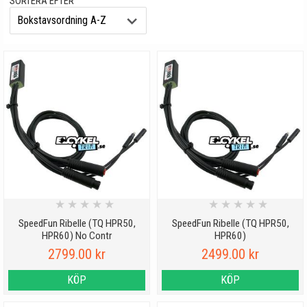
SORTERA EFTER
motor fullt ut kan du nu även ta bort hastighetsspärren med trim till
Haibike Flyon!
Äger du en cykel med någon av dessa fina motorer ska du givetvis
låta den slippa begränsas till 25 km/h!
★
★
★
★
★
★
★
★
★
★
SpeedFun Ribelle (TQ HPR50,
SpeedFun Ribelle (TQ HPR50,
HPR60) No Contr
HPR60)
2799.00 kr
2499.00 kr
KÖP
KÖP