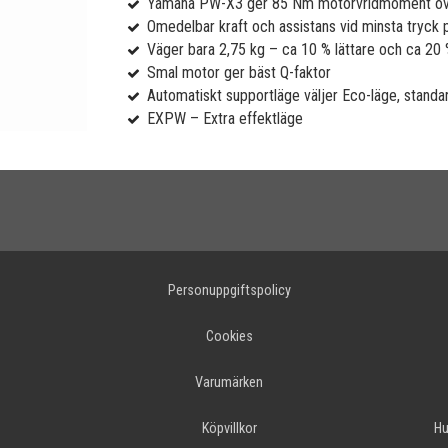
Yamaha PW-X3 ger 85 Nm motorvridmoment över 
Omedelbar kraft och assistans vid minsta tryck 
Väger bara 2,75 kg – ca 10 % lättare och ca 2
Smal motor ger bäst Q-faktor
Automatiskt supportläge väljer Eco-läge, stand
EXPW – Extra effektläge
Personuppgiftspolicy
Cookies
Varumärken
Köpvillkor
Hu