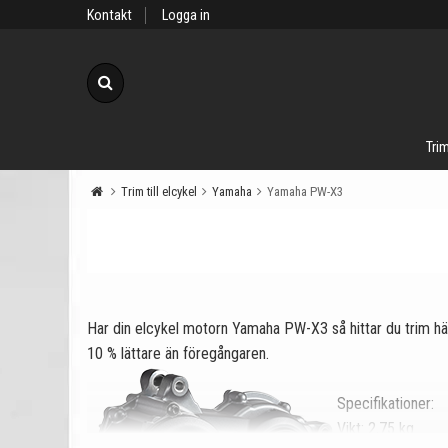
Kontakt
Logga in
Sök
Trim
Trim till elcykel
Yamaha
Yamaha PW-X3
Har din elcykel motorn Yamaha PW-X3 så hittar du trim hä
10 % lättare än föregångaren.
Specifikationer:
Vikt: 2,75 kg