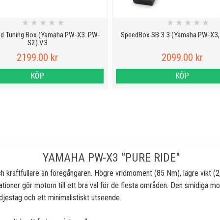
★
★
★
★
★
★
★
★
★
★
d Tuning Box (Yamaha PW-X3. PW-
SpeedBox SB 3.3 (Yamaha PW-X3
S2) V3
2199.00 kr
2099.00 kr
KÖP
KÖP
YAMAHA PW-X3 "PURE RIDE"
ch kraftfullare än föregångaren. Högre vridmoment (85 Nm), lägre vikt (
uationer gör motorn till ett bra val för de flesta områden. Den smidiga mo
djestag och ett minimalistiskt utseende.