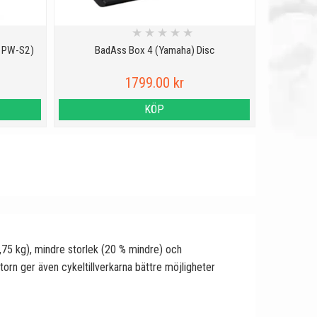
★
★
★
★
★
, PW-S2)
BadAss Box 4 (Yamaha) Disc
1799.00 kr
KÖP
2,75 kg), mindre storlek (20 % mindre) och
torn ger även cykeltillverkarna bättre möjligheter