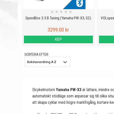
★
★
★
★
★
SpeedBox 3.3 B.Tuning (Yamaha PW-X3, S2)
VOLspee
3299.00 kr
KÖP
SORTERA EFTER
Elcykelmotorn
Yamaha PW-X3
är lättare, mindre o
automatiskt stödläge som anpassar sig till olika sit
att skapa cyklar med högre markfrigång, kortare ke