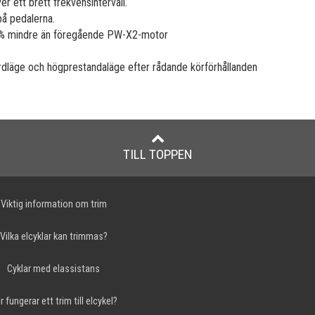
ett brett frekvensintervall.
på pedalerna.
0 % mindre än föregående PW-X2-motor
ardläge och högprestandaläge efter rådande körförhållanden
TILL TOPPEN
Viktig information om trim
Vilka elcyklar kan trimmas?
Cyklar med elassistans
r fungerar ett trim till elcykel?