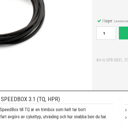
I lager
Leveranstid
Art nr SPB-SB31_T
SPEEDBOX 3.1 (TQ, HPR)
eedBox till TQ är en trimbox som helt tar bort
fart avgörs av cykeltyp, utväxling och hur snabba ben du har.