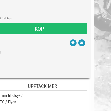
: 1-4 dagar
KÖP
Q
UPPTÄCK MER
Trim till elcykel
TQ / Flyon