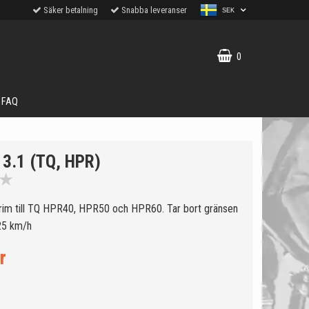
Säker betalning
Snabba leveranser
SEK
0
FAQ
3.1 (TQ, HPR)
★
rim till TQ HPR40, HPR50 och HPR60. Tar bort gränsen
 25 km/h
r