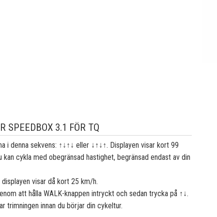
R SPEEDBOX 3.1 FÖR TQ
ena i denna sekvens: ↑↓↑↓ eller ↓↑↓↑. Displayen visar kort 99
t du kan cykla med obegränsad hastighet, begränsad endast av din
displayen visar då kort 25 km/h.
n genom att hålla WALK-knappen intryckt och sedan trycka på ↑↓.
r trimningen innan du börjar din cykeltur.