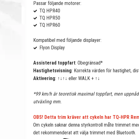
Passar följande motorer:
TQ HPR40
TQ HPR50
TQ HPR60
Kompatibel med följande displayer:
Flyon Display
Assisterad toppfart
: Obegränsad*
Hastighetsvisning
: Korrekta värden för hastighet, d
Aktivering
: ↑↓↑↓ eller WALK + ↑↓
*99 km/h är teoretisk maximal toppfart, men uppnådd
utväxling mm.
OBS! Detta trim kräver att cykeln har TQ-HPR Remo
Om cykeln saknar denna styrkontroll måte trimmet med 
det rekommenderat att välja trimmet med Bluetooth.