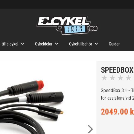
 till elcykel
Cykeldelar
Cykeltillbehör
Guider
SPEEDBOX 
★
★
★
★
SpeedBox 3.1 - T
för assistans vid
2049.00 k