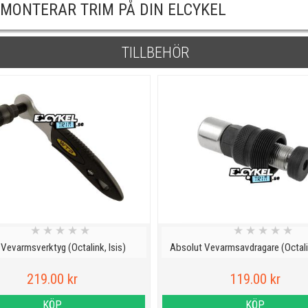
 MONTERAR TRIM PÅ DIN ELCYKEL
TILLBEHÖR
★
★
★
★
★
★
★
★
★
★
Vevarmsverktyg (Octalink, Isis)
Absolut Vevarmsavdragare (Octalin
219.00 kr
119.00 kr
KÖP
KÖP