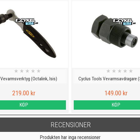
★
★
★
★
★
★
★
★
★
★
Vevarmsverktyg (Octalink, Isis)
Cyclus Tools Vevarmsavdragare (
219.00 kr
149.00 kr
KÖP
KÖP
RECENSIONER
Produkten har inga recensioner