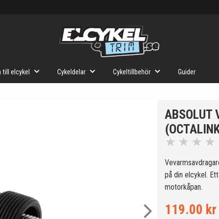
 till elcykel
Cykeldelar
Cykeltillbehör
Guider
ABSOLUT
(OCTALINK
★
★
★
★
Vevarmsavdragare 
på din elcykel. Et
motorkåpan.
119.00 kr