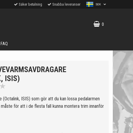
Säker betalning
Snabba leveranser
SEK
0
FAQ
 VEVARMSAVDRAGARE
, ISIS)
★
(Octalink, ISIS) som gör att du kan lossa pedalarmen
t måste för att i de flesta fall kunna montera trim innanför