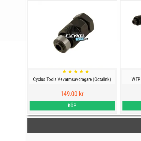
★
★
★
★
★
Cyclus Tools Vevarmsavdragare (Octalink)
WTP 
149.00 kr
KÖP