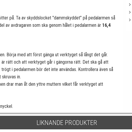
 sitter på. Ta av skyddslocket "dammskyddet" på pedalarmen så
n del av avdragaren som ska genom hålet i pedalarmen är
16,4
en. Börja med att först gänga ut verktyget så långt det går.
är rätt och att verktyget går i gängorna rätt. Det ska gå att
t trögt i pedalarmen bör det inte användas. Kontrollera även så
 skruvas in.
men drar man åt den yttre muttern vilket får verktyget att
nyckel.
LIKNANDE PRODUKTER