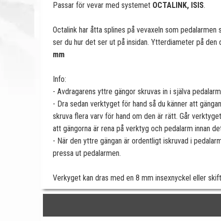
Passar för vevar med systemet
OCTALINK, ISIS
.
Octalink har åtta splines på vevaxeln som pedalarmen
ser du hur det ser ut på insidan. Ytterdiameter på de
mm
Info:
- Avdragarens yttre gängor skruvas in i själva pedalarm
- Dra sedan verktyget för hand så du känner att gängan 
skruva flera varv för hand om den är rätt. Går verktyge
att gängorna är rena på verktyg och pedalarm innan det
- När den yttre gängan är ordentligt iskruvad i pedalar
pressa ut pedalarmen.
Verkyget kan dras med en 8 mm insexnyckel eller skift