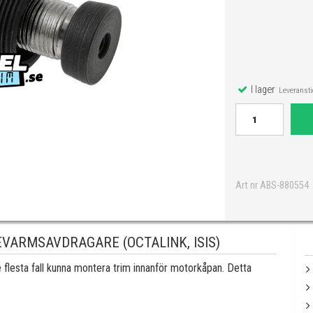
I lager
Leveranstid
Art nr ABS-880554
VARMSAVDRAGARE (OCTALINK, ISIS)
e flesta fall kunna montera trim innanför motorkåpan. Detta
.