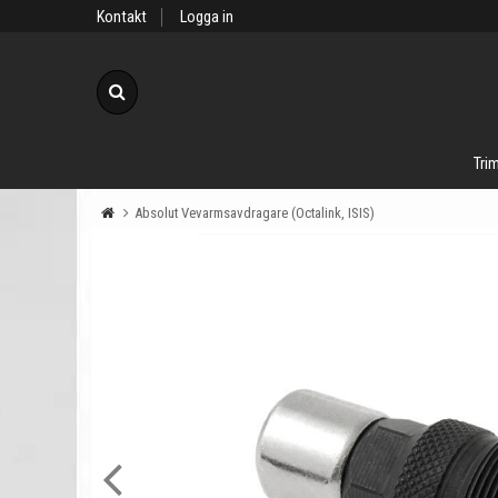
Kontakt
Logga in
Sök
Trim
Absolut Vevarmsavdragare (Octalink, ISIS)