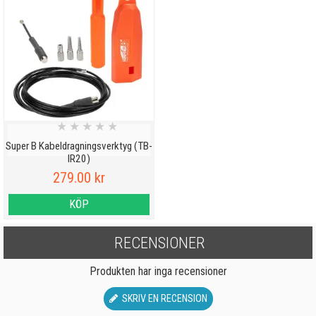
★
★
★
★
★
Super B Kabeldragningsverktyg (TB-
IR20)
279.00 kr
KÖP
RECENSIONER
Produkten har inga recensioner
SKRIV EN RECENSION