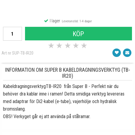
I lager
Leveranstid: 1-4 dagar
KÖP
★
★
★
★
★
Art nr SUP-TB-IR20
INFORMATION OM SUPER B KABELDRAGNINGSVERKTYG (TB-
IR20)
KabeldragningsverktygTB-IR20 från Super B - Perfekt när du
behöver dra kablar inne i ramen! Detta smidiga verktyg levereras
med adaptrar för Di2-kabel (e-tube), vajerhölje och hydralisk
bromsslang.
OBS! Verkyget går ej att använda på stålramar.