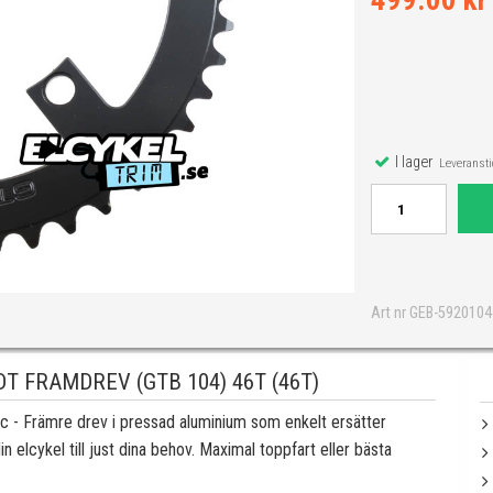
499.00 kr
I lager
Leveranstid
Art nr GEB-592010
 FRAMDREV (GTB 104) 46T (46T)
ic - Främre drev i pressad aluminium som enkelt ersätter
in elcykel till just dina behov. Maximal toppfart eller bästa