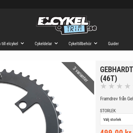
 till elcykel
Cykeldelar
Cykeltillbehör
Guider
GEBHARDT
3 varianter
(46T)
★
★
★
★
Framdrev från Ge
STORLEK: