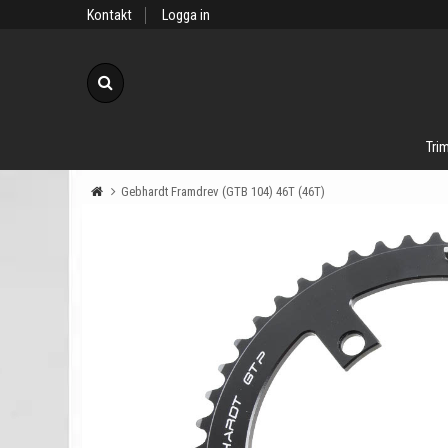
Kontakt
Logga in
Sök
Trim
Gebhardt Framdrev (GTB 104) 46T (46T)