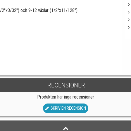
1/2"x3/32") och 9-12 växlar (1/2"x11/128").
RECENSIONER
Produkten har inga recensioner
SKRIV EN RECENSION