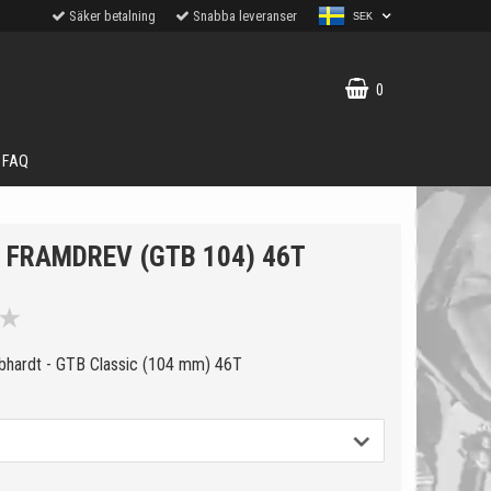
Säker betalning
Snabba leveranser
SEK
0
FAQ
 FRAMDREV (GTB 104) 46T
★
bhardt - GTB Classic (104 mm) 46T