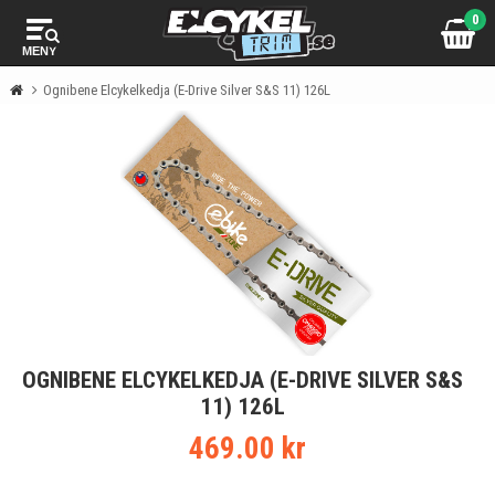
0
MENY
Ognibene Elcykelkedja (E-Drive Silver S&S 11) 126L
OGNIBENE ELCYKELKEDJA (E-DRIVE SILVER S&S
11) 126L
469.00 kr