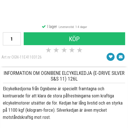
I lager
Leveranstid: 1-4 dagar
KÖP
★
★
★
★
★
Art nr OGN-11E41103126
INFORMATION OM OGNIBENE ELCYKELKEDJA (E-DRIVE SILVER
S&S 11) 126L
Elcykelkedjorna från Ognibene är speciellt framtagna och
kontruerade för att klara de stora påfrestningarna som kraftiga
elcykelmotorer utsätter de för. Kedjan har lång livstid och en styrka
på 1100 kgf (kilogram-force). Silverkedjan är även mycket
motståndskraftig mot rost.