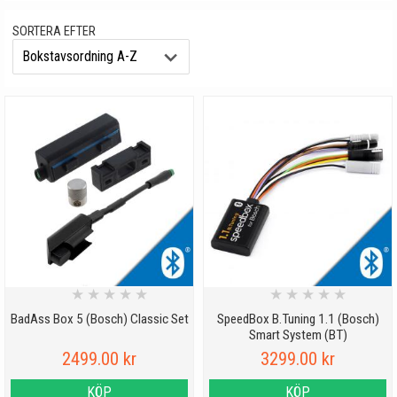
speciellt anpassad för lastcyklar.
SORTERA EFTER
Motorn är på 250 W och lämnar
upp till 85 Nm.
TRIM TILL BOSCH CARGO LINE (SMART
SYSTEM) GEN.4
Trimmen till Bosch Cargo Line Smart System tar bort spärren för
motorassistans vid 25 km/h och gör så motorn hjälper till så länge du
hinner med att trampa.
(OBS! Dessa trim passar inte till Cargo Line (eBike System 2)
MY2021-2023)
★
★
★
★
★
★
★
★
★
★
BadAss Box 5 (Bosch) Classic Set
SpeedBox B.Tuning 1.1 (Bosch)
Smart System (BT)
2499.00 kr
3299.00 kr
KÖP
KÖP