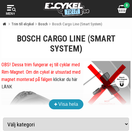
0
MENY
Trim till elcykel
Bosch
Bosch Cargo Line (Smart System)
BOSCH CARGO LINE (SMART
SYSTEM)
OBS! Dessa trim fungerar ej till cyklar med
Rim-Magnet. Om din cykel är utsustad med
magnet monterad på fälgen
klickar du här
LÄNK
Motorn
Visa hela
Bosch
Cargo Line Smart System
lanserades 2023 och är en
kraftig, effektiv och stark motor