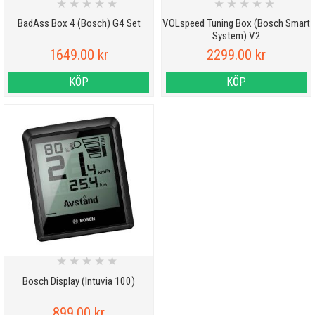
★
★
★
★
★
★
★
★
★
★
BadAss Box 4 (Bosch) G4 Set
VOLspeed Tuning Box (Bosch Smart
System) V2
1649.00 kr
2299.00 kr
KÖP
KÖP
★
★
★
★
★
Bosch Display (Intuvia 100)
899.00 kr