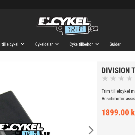
 till elcykel
Cykeldelar
Cykeltillbehör
Guider
DIVISION 
★
★
★
★
Trim till elcykel
Boschmotor assis
1899.00 k