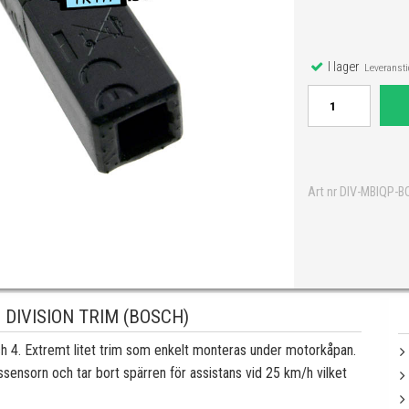
I lager
Leveranstid
Art nr DIV-MBIQP-
DIVISION TRIM (BOSCH)
ch 4. Extremt litet trim som enkelt monteras under motorkåpan.
ensorn och tar bort spärren för assistans vid 25 km/h vilket