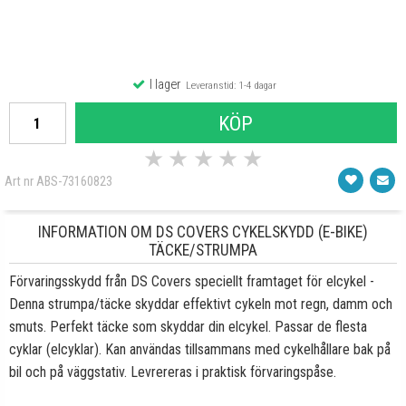
I lager
Leveranstid: 1-4 dagar
KÖP
★
★
★
★
★
Art nr ABS-73160823
INFORMATION OM DS COVERS CYKELSKYDD (E-BIKE)
TÄCKE/STRUMPA
Förvaringsskydd från DS Covers speciellt framtaget för elcykel -
Denna strumpa/täcke skyddar effektivt cykeln mot regn, damm och
smuts. Perfekt täcke som skyddar din elcykel. Passar de flesta
cyklar (elcyklar). Kan användas tillsammans med cykelhållare bak på
bil och på väggstativ. Levrereras i praktisk förvaringspåse.