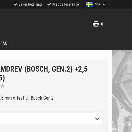
Säker betalning
Snabba leveranser
SEK
0
FAQ
MDREV (BOSCH, GEN.2) +2,5
5)
★
5 mm offset till Bosch Gen.2