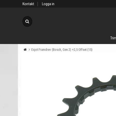
Kontakt
Logga in
Sök
Trim
Esjot Framdrev (Bosch, Gen.2) +2,5 Offset (15)