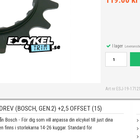
119.00 kr
I lager
Leveranstid
Art nr ESJ-19-1712
EV (BOSCH, GEN.2) +2,5 OFFSET (15)
Bosch - För dig som vill anpassa din elcykel till just dina
n finns i storlekarna 14-26 kuggar. Standard för