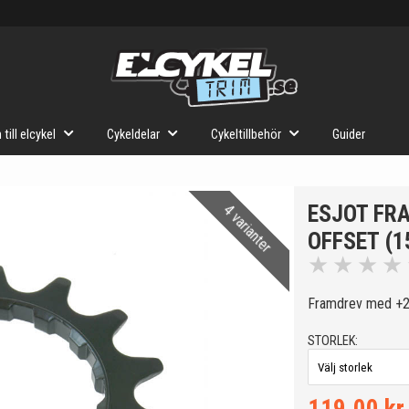
 till elcykel
Cykeldelar
Cykeltillbehör
Guider
ESJOT FRA
4 varianter
OFFSET (1
★
★
★
★
Framdrev med +2,
STORLEK: