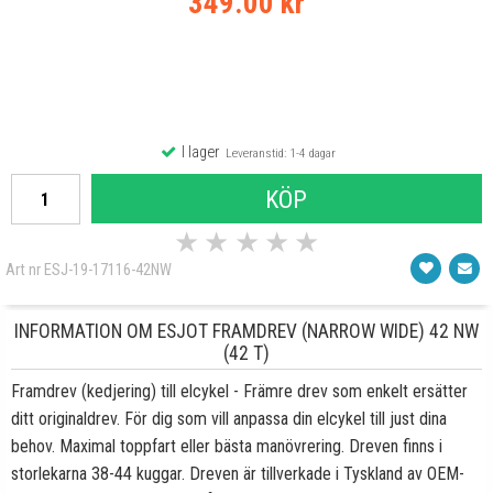
349.00 kr
I lager
Leveranstid: 1-4 dagar
KÖP
★
★
★
★
★
Art nr ESJ-19-17116-42NW
INFORMATION OM ESJOT FRAMDREV (NARROW WIDE) 42 NW
(42 T)
Framdrev (kedjering) till elcykel - Främre drev som enkelt ersätter
ditt originaldrev. För dig som vill anpassa din elcykel till just dina
behov. Maximal toppfart eller bästa manövrering. Dreven finns i
storlekarna 38-44 kuggar. Dreven är tillverkade i Tyskland av OEM-