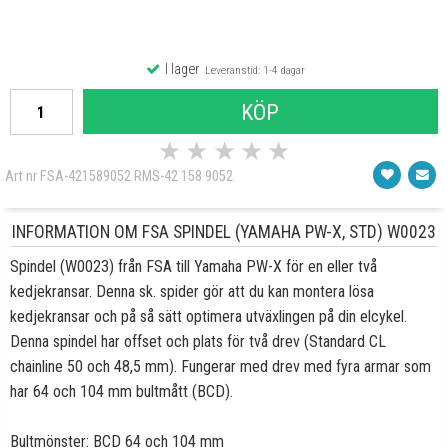
I lager
Leveranstid: 1-4 dagar
KÖP
★
★
★
★
★
Art nr FSA-421589052 RMS-42 158 9052
INFORMATION OM FSA SPINDEL (YAMAHA PW-X, STD) W0023
Spindel (W0023) från FSA till Yamaha PW-X för en eller två
kedjekransar. Denna sk. spider gör att du kan montera lösa
kedjekransar och på så sätt optimera utväxlingen på din elcykel.
Denna spindel har offset och plats för två drev (Standard CL
chainline 50 och 48,5 mm). Fungerar med drev med fyra armar som
har 64 och 104 mm bultmått (BCD).
Bultmönster: BCD 64 och 104 mm