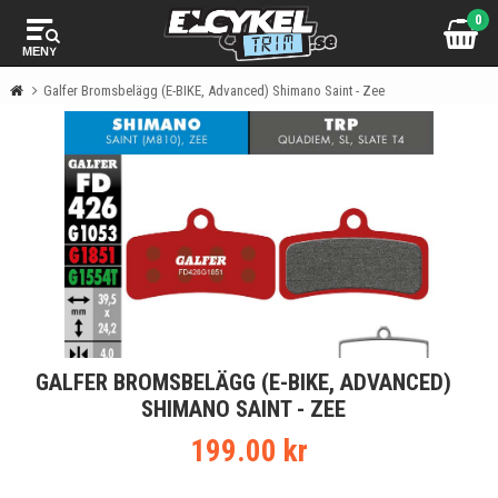
0
MENY
Galfer Bromsbelägg (E-BIKE, Advanced) Shimano Saint - Zee
GALFER BROMSBELÄGG (E-BIKE, ADVANCED)
SHIMANO SAINT - ZEE
199.00 kr