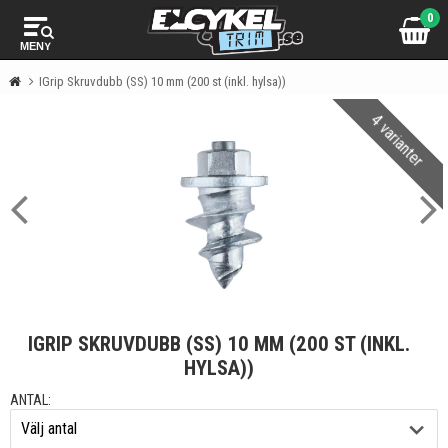
0
MENY
IGrip Skruvdubb (SS) 10 mm (200 st (inkl. hylsa))
4 varianter
IGRIP SKRUVDUBB (SS) 10 MM (200 ST (INKL.
HYLSA))
ANTAL: