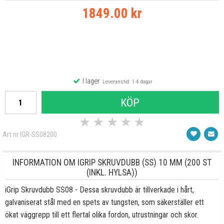
1849.00 kr
I lager
Leveranstid: 1-4 dagar
KÖP
★
★
★
★
★
Art nr IGR-SS08200
INFORMATION OM IGRIP SKRUVDUBB (SS) 10 MM (200 ST
(INKL. HYLSA))
iGrip Skruvdubb SS08 - Dessa skruvdubb är tillverkade i hårt,
galvaniserat stål med en spets av tungsten, som säkerställer ett
ökat väggrepp till ett flertal olika fordon, utrustningar och skor.