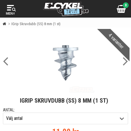
0
MENY
IGrip Skruvdubb (SS) 8 mm (1 st)
4 varianter
IGRIP SKRUVDUBB (SS) 8 MM (1 ST)
ANTAL: