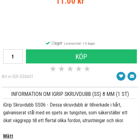
11.00 kr
I lager
Leveranstid: 1-4 dagar
KÖP
★
★
★
★
★
Art nr IGR-SS0601
INFORMATION OM IGRIP SKRUVDUBB (SS) 8 MM (1 ST)
iGrip Skruvdubb SS06 - Dessa skruvdubb är tillverkade i hårt,
galvaniserat stål med en spets av tungsten, som säkerställer ett
ökat väggrepp till ett flertal olika fordon, utrustningar och skor.
Mått