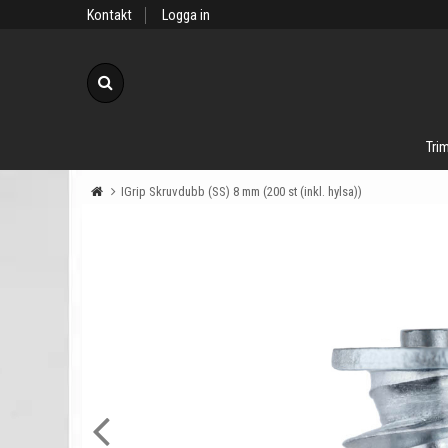
Kontakt
Logga in
Sök
Trim
IGrip Skruvdubb (SS) 8 mm (200 st (inkl. hylsa))