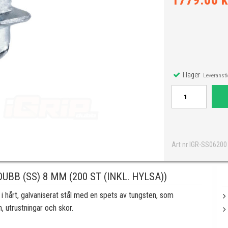
1779.00 k
I lager
Leveranstid
Art nr IGR-SS06200
BB (SS) 8 MM (200 ST (INKL. HYLSA))
i hårt, galvaniserat stål med en spets av tungsten, som
n, utrustningar och skor.