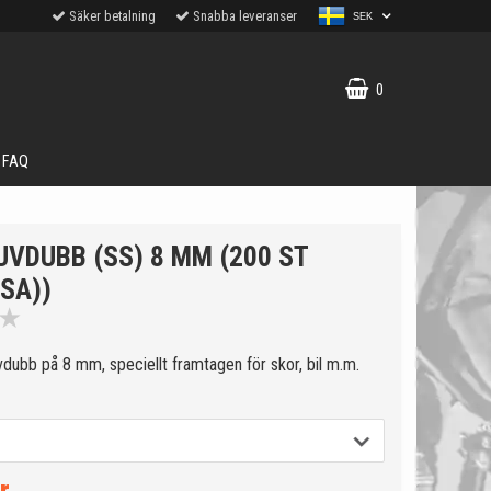
Säker betalning
Snabba leveranser
SEK
0
FAQ
UVDUBB (SS) 8 MM (200 ST
LSA))
★
vdubb på 8 mm, speciellt framtagen för skor, bil m.m.