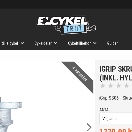
 till elcykel
Cykeldelar
Cykeltillbehör
Guider
IGRIP SKR
4 varianter
(INKL. HY
★
★
★
★
iGrip SS06 - Skru
ANTAL: