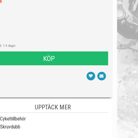
r
: 1-4 dagar
KÖP
UPPTÄCK MER
Cykeltillbehör
Skruvdubb