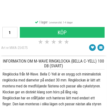
I lager
Leveranstid: 1-4 dagar
KÖP
★
★
★
★
★
Art nr MWA-254375
INFORMATION OM M-WAVE RINGKLOCKA (BELLA C-YELL) 100
DB (SVART)
Ringklocka från M-Wave. Bella C-Yell är en snygg och minimalistisk
ringklocka med diameter på endast 30 mm. Ringklockan är lätt att
montera med de medföljande fästena och passar alla cykelstyren.
Klockan ger en distinkt klang som hörs på lång väg.
Ringklockan har en stålfjäder och hanteras lätt med endast ett
finger. Den kan monteras i olika lägen och passar nästan alla styren