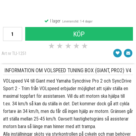
I lager
Leveranstid: 1-4 dagar
KÖP
★
★
★
★
★
Art nr TLI-1251
INFORMATION OM VOLSPEED TUNING BOX (GIANT, PRO2) V4
VOLspeed V4 till Giant med Yamaha Syncdrive Pro 2 och SyncDrive
Sport 2 - Trim från VOLspeed erbjuder möjlighet att själv ställa en
maximal toppfart för assistansen. Vill du att motorn ska hjälpa till
t.ex. 34 km/h så kan du ställa in det. Det kommer dock gå att cykla
fortare än 34 km/h, men du får då ingen hjälp av motorn. Gränsen går
att ställa mellan 25-45 km/h. Oavsett hastighetsgräns så assisterar
motorn bara så länge man hinner med att trampa.
Alla inställningar sköts via styrkontrollen på cykeln och man behöver