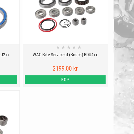
★
★
★
★
★
BDU2xx
WAG Bike Servicekit (Bosch) BDU4xx
2199.00 kr
KÖP