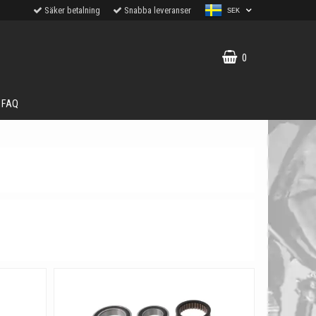
Säker betalning
Snabba leveranser
SEK
0
FAQ