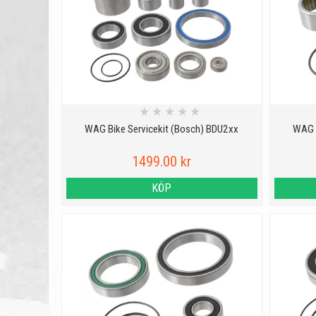
★
★
★
★
★
WAG Bike Servicekit (Bosch) BDU2xx
WAG B
1499.00 kr
KÖP