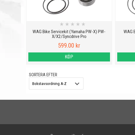
★
★
★
★
★
WAG Bike Servicekit (Yamaha PW-X) PW-
WAG B
X/X2/Syncdrive Pro
599.00 kr
KÖP
SORTERA EFTER