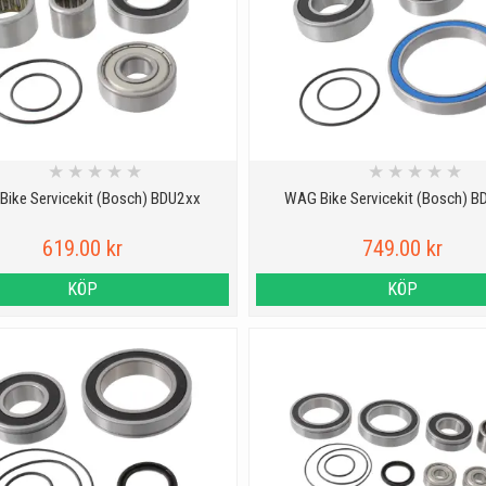
★
★
★
★
★
★
★
★
★
★
ike Servicekit (Bosch) BDU2xx
WAG Bike Servicekit (Bosch) 
619.00 kr
749.00 kr
KÖP
KÖP