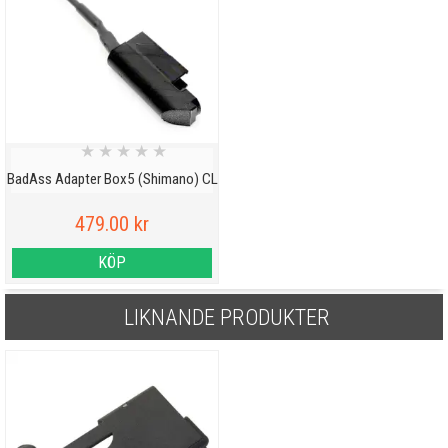
★
★
★
★
★
BadAss Adapter Box5 (Shimano) CL
479.00 kr
KÖP
LIKNANDE PRODUKTER