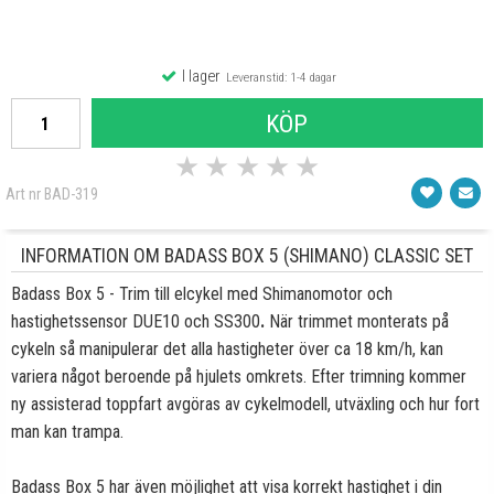
I lager
Leveranstid: 1-4 dagar
KÖP
★
★
★
★
★
Art nr BAD-319
INFORMATION OM BADASS BOX 5 (SHIMANO) CLASSIC SET
Badass Box 5 - Trim till elcykel med Shimanomotor och
hastighetssensor DUE10 och SS300
.
När trimmet monterats på
cykeln så manipulerar det alla hastigheter över ca 18 km/h, kan
variera något beroende på hjulets omkrets. Efter trimning kommer
ny assisterad toppfart avgöras av cykelmodell, utväxling och hur fort
man kan trampa.
Badass Box 5 har även möjlighet att visa korrekt hastighet i din