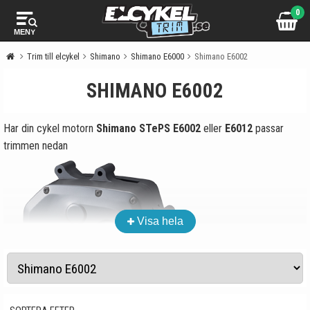
0
MENY
Trim till elcykel
Shimano
Shimano E6000
Shimano E6002
SHIMANO E6002
Har din cykel motorn
Shimano STePS E6002
eller
E6012
passar
trimmen nedan
Visa hela