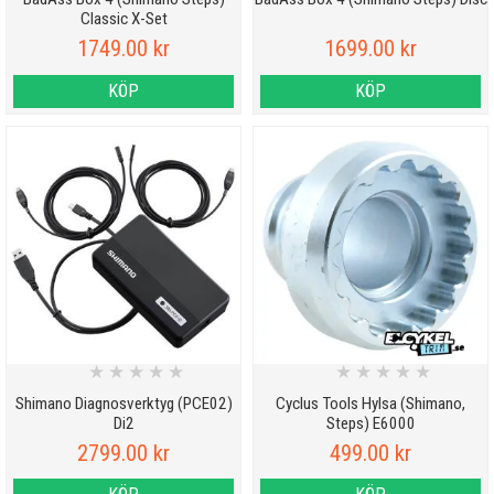
Classic X-Set
1749.00 kr
1699.00 kr
KÖP
KÖP
★
★
★
★
★
★
★
★
★
★
Shimano Diagnosverktyg (PCE02)
Cyclus Tools Hylsa (Shimano,
Di2
Steps) E6000
2799.00 kr
499.00 kr