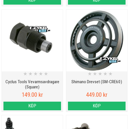
KÖP
KÖP
★
★
★
★
★
★
★
★
★
★
Cyclus Tools Vevarmsavdragare
Shimano Drevset (SM-CRE60)
(Square)
149.00 kr
449.00 kr
KÖP
KÖP