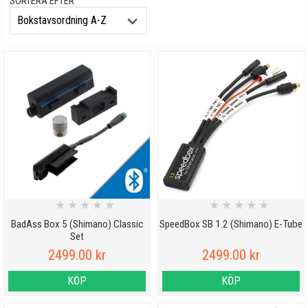
SORTERA EFTER
★
★
★
★
★
★
★
★
★
★
BadAss Box 5 (Shimano) Classic
SpeedBox SB 1.2 (Shimano) E-Tube
Set
2499.00 kr
2499.00 kr
KÖP
KÖP