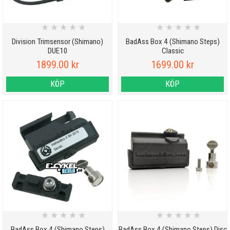
★
★
★
★
★
★
★
★
★
★
Division Trimsensor (Shimano)
BadAss Box 4 (Shimano Steps)
DUE10
Classic
1899.00 kr
1699.00 kr
KÖP
KÖP
★
★
★
★
★
★
★
★
★
★
BadAss Box 4 (Shimano Steps)
BadAss Box 4 (Shimano Steps) Disc