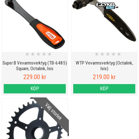
★
★
★
★
★
★
★
★
★
★
Super B Vevarmsverktyg (TB-6485)
WTP Vevarmsverktyg (Octalink,
Square, Octalink, Isis
Isis)
229.00 kr
219.00 kr
KÖP
KÖP
Välj storlek