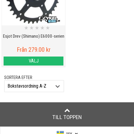
★
★
★
★
★
Esjot Drev (Shimano) E6000-serien
Från 279.00 kr
VÄLJ
SORTERA EFTER
TILL TOPPEN
SEK