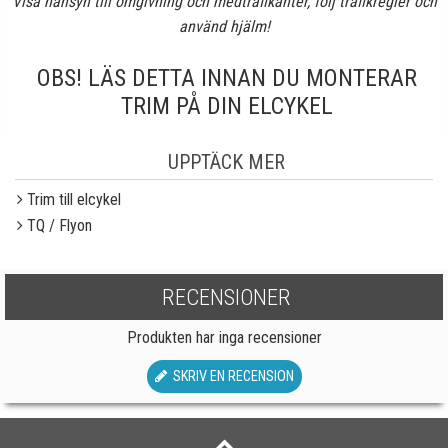
Visa hänsyn till omgivning och medtrafikanter, följ trafikregler och
använd hjälm!
OBS! LÄS DETTA INNAN DU MONTERAR
TRIM PÅ DIN ELCYKEL
UPPTÄCK MER
Trim till elcykel
TQ / Flyon
RECENSIONER
Produkten har inga recensioner
SKRIV EN RECENSION