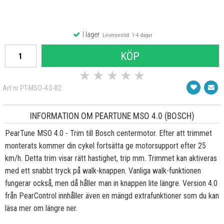
I lager
Leveranstid: 1-4 dagar
KÖP
★
★
★
★
★
Art nr PT-MSO-4.0-B2
INFORMATION OM PEARTUNE MSO 4.0 (BOSCH)
PearTune MSO 4.0 - Trim till Bosch centermotor. Efter att trimmet
monterats kommer din cykel fortsätta ge motorsupport efter 25
km/h. Detta trim visar rätt hastighet, trip mm. Trimmet kan aktiveras
med ett snabbt tryck på walk-knappen. Vanliga walk-funktionen
fungerar också, men då håller man in knappen lite längre. Version 4.0
från PearControl innhåller även en mängd extrafunktioner som du kan
läsa mer om längre ner.