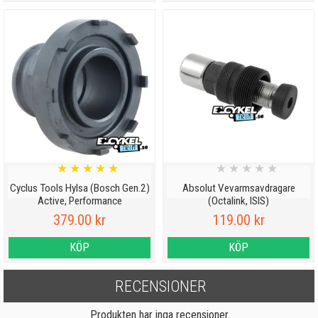
★
★
★
★
★
★
★
★
★
★
Cyclus Tools Hylsa (Bosch Gen.2)
Absolut Vevarmsavdragare
Active, Performance
(Octalink, ISIS)
379.00 kr
119.00 kr
KÖP
KÖP
RECENSIONER
Produkten har inga recensioner