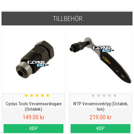
TILLBEHÖR
★
★
★
★
★
★
★
★
★
★
Cyclus Tools Vevarmsavdragare
WTP Vevarmsverktyg (Octalink,
(Octalink)
Isis)
149.00 kr
219.00 kr
KÖP
KÖP