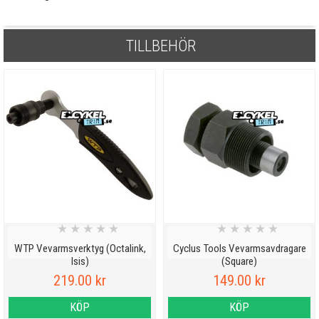
TILLBEHÖR
★
★
★
★
★
★
★
★
★
★
WTP Vevarmsverktyg (Octalink,
Cyclus Tools Vevarmsavdragare
Isis)
(Square)
219.00 kr
149.00 kr
KÖP
KÖP