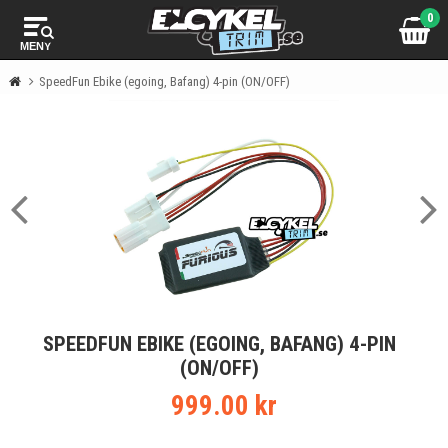
0
MENY
SpeedFun Ebike (egoing, Bafang) 4-pin (ON/OFF)
SPEEDFUN EBIKE (EGOING, BAFANG) 4-PIN
(ON/OFF)
999.00 kr