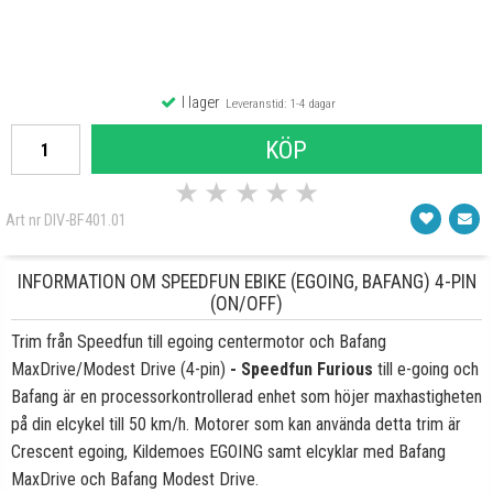
I lager
Leveranstid: 1-4 dagar
KÖP
★
★
★
★
★
Art nr DIV-BF401.01
INFORMATION OM SPEEDFUN EBIKE (EGOING, BAFANG) 4-PIN
(ON/OFF)
Trim från Speedfun till egoing centermotor och Bafang
MaxDrive/Modest Drive (4-pin)
- Speedfun Furious
till e-going och
Bafang är en processorkontrollerad enhet som höjer maxhastigheten
på din elcykel till 50 km/h. Motorer som kan använda detta trim är
Crescent egoing, Kildemoes EGOING samt elcyklar med Bafang
MaxDrive och Bafang Modest Drive.