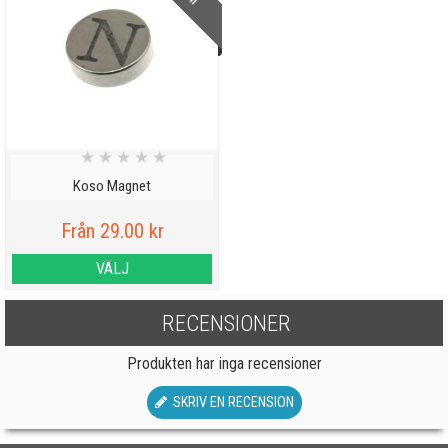
★
★
★
★
★
Koso Magnet
Från 29.00 kr
VÄLJ
RECENSIONER
Produkten har inga recensioner
SKRIV EN RECENSION