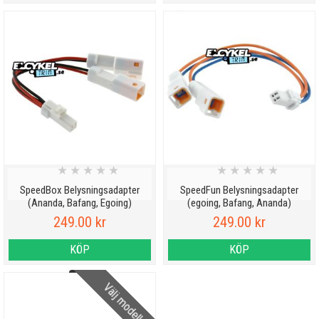
★
★
★
★
★
★
★
★
★
★
SpeedBox Belysningsadapter
SpeedFun Belysningsadapter
(Ananda, Bafang, Egoing)
(egoing, Bafang, Ananda)
249.00 kr
249.00 kr
KÖP
KÖP
Välj modell