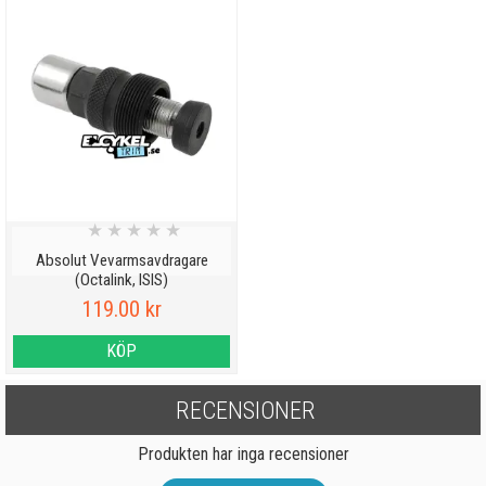
★
★
★
★
★
Absolut Vevarmsavdragare
(Octalink, ISIS)
119.00 kr
KÖP
RECENSIONER
Produkten har inga recensioner