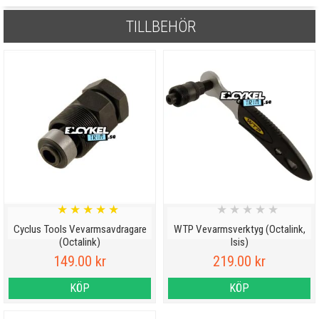
TILLBEHÖR
★
★
★
★
★
★
★
★
★
★
Cyclus Tools Vevarmsavdragare
WTP Vevarmsverktyg (Octalink,
(Octalink)
Isis)
149.00 kr
219.00 kr
KÖP
KÖP